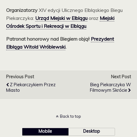
Organizatorzy
XIV edycji Ulicznego Elbląskiego Biegu
Piekarczyka:
Urząd Miejski w Elblągu
oraz
Miejski
Ośrodek Sportu i Rekreacji w Elblągu
.
Patronat honorowy nad Biegiem objął
Prezydent
Elbląga Witold Wróblewski
.
Previous Post
Next Post
Z Piekarczykiem Przez
Bieg Piekarczyka W
Miasto
Filmowym Skrócie
Back to top
Mobile
Desktop