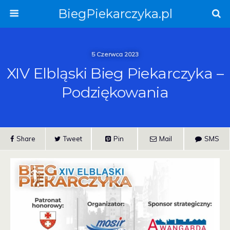
BiegPiekarczyka.pl
5 Czerwca 2023
XIV Elbląski Bieg Piekarczyka –
Podziękowania
Share
Tweet
Pin
Mail
SMS