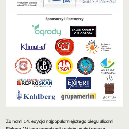
Za nami 14. edycja najpopularniejszego biegu ulicami
Elbląga. W jego organizacji wzięła udział rzesza