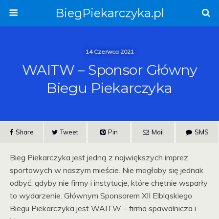
BiegPiekarczyka.pl
14 Czerwca 2021
WAITW – Sponsor Główny
Biegu Piekarczyka
Share
Tweet
Pin
Mail
SMS
Bieg Piekarczyka jest jedną z największych imprez
sportowych w naszym mieście. Nie mogłaby się jednak
odbyć, gdyby nie firmy i instytucje, które chętnie wsparły
to wydarzenie. Głównym Sponsorem XII Elbląskiego
Biegu Piekarczyka jest WAITW – firma spawalnicza i